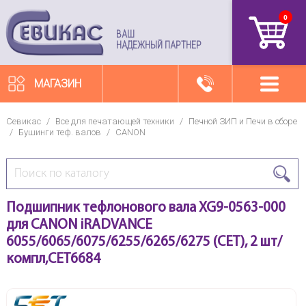
0
артикул
ВАШ
НАДЕЖНЫЙ ПАРТНЕР
МАГАЗИН
Севикас
/
Все для печатающей техники
/
Печной ЗИП и Печи в сборе
/
Бушинги теф. валов
/
CANON
Подшипник тефлонового вала XG9-0563-000
для CANON iRADVANCE
6055/6065/6075/6255/6265/6275 (CET), 2 шт/
компл,CET6684