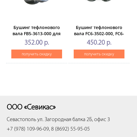
Бушинг тефлонового
Бушинг тефлонового
вала FB5-3613-000 для
вала FC6-3502-000, FC6-
CANONiR5000/6000 (CET),
3856-000,FC9-8069-000
352.00 р.
450.20 р.
2 шт/компл, CET5143
для CANON iR
ADVANCE6055/6065/6075/6255/
получить скидку
получить скидку
(CET), 2 шт/компл,
CET2831
ООО «Севикас»
Севастополь
ул. Загородная балка 2Б, офис 3
+7 (978) 109-96-09, 8 (8692) 55-95-05