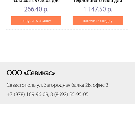
вала 4021-5728-02 для
тефлонового вала для
KONICA MINOLTABizhub
KONICA MINOLTA
266.40 р.
1 147.50 р.
162/163/180/210/220
Bizhub654/754/C654/C754
(CET), CET7331
(CET), 2 шт/компл,
получить скидку
получить скидку
CET7174
ООО «Севикас»
Севастополь
ул. Загородная балка 2Б, офис 3
+7 (978) 109-96-09, 8 (8692) 55-95-05