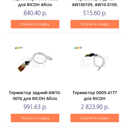
для RICOH Aficio
AW100109, AW10-0109,
1022/1027 (CET),CET4493
AW10-0096,AW10-0132
840.40 р.
515.60 р.
для RICOH Aficio
2051/2060/2075 (CET),
получить скидку
получить скидку
CET5316
Термистор задний AW10-
Термистор D009-4177
0076 для RICOH Aficio
для RICOH
1060/1075(CET), CET6079
AficioMP4000/MP5000/MP4000
991.63 р.
2 823.90 р.
(CET), CET6080
получить скидку
получить скидку