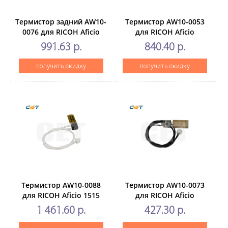
Термистор задний AW10-
Термистор AW10-0053
0076 для RICOH Aficio
для RICOH Aficio
1060/1075(CET), CET6079
1022/1027 (CET),CET4493
991.63 р.
840.40 р.
получить скидку
получить скидку
Термистор AW10-0088
Термистор AW10-0073
для RICOH Aficio 1515
для RICOH Aficio
(CET), CET6047
1015/1018 (CET),CET6283
1 461.60 р.
427.30 р.