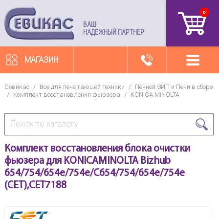
0
артикул
ВАШ
НАДЕЖНЫЙ ПАРТНЕР
МАГАЗИН
Севикас
/
Все для печатающей техники
/
Печной ЗИП и Печи в сборе
/
Комплект восстановления фьюзера
/
KONICA MINOLTA
Комплект восстановления блока очистки
фьюзера для KONICAMINOLTA Bizhub
654/754/654e/754e/C654/754/654e/754e
(CET),CET7188