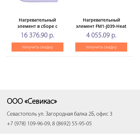
Нагревательный
Нагревательный
элемент в сборе с
элемент FM1-J039-Heat
термопленкой FM2-
для CANON iRADVANCE
16 376.90 р.
4 055.09 р.
N009для CANON iR
4525i/4535i/4545i/4551i
ADVANCE DX
(CET), CET7484
получить скидку
получить скидку
C3922/3926/3930/3935
(CET),CET451016
ООО «Севикас»
Севастополь
ул. Загородная балка 2Б, офис 3
+7 (978) 109-96-09, 8 (8692) 55-95-05