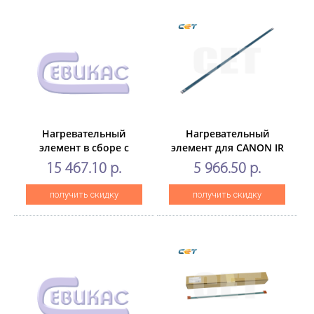
Нагревательный
Нагревательный
элемент в сборе с
элемент для CANON IR
термопленкой FM2-
ADVANCEC5030/5035/5045/5051
15 467.10 р.
5 966.50 р.
G240для CANON iR
(CET), CET5281
ADVANCE DX
получить скидку
получить скидку
4825/4835/4845
(CET),CET451018