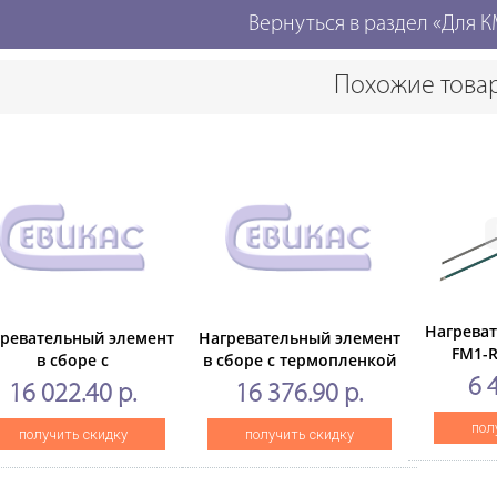
Вернуться в раздел «Для
Похожие това
Нагрева
ревательный элемент
Нагревательный элемент
FM1-R
в сборе с
в сборе с термопленкой
CANON 
рмопленкойFM2-N005-
FM2-D370для CANON iR
6 
16 022.40 р.
16 376.90 р.
C5850/C5
000 для CANON iR
ADVANCE DX
C
ADVANCE DX
C3822/3826/3830/3835
пол
получить скидку
получить скидку
4925/4935/4945(CET),
(CET),CET451014
CET451020