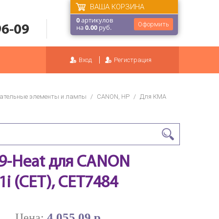
ВАША КОРЗИНА
0
артикулов
Оформить
96-09
на
0.00
руб.
Вход
Регистрация
ательные элементы и лампы
/
CANON, HP
/
Для КМА
39-Heat для CANON
i (CET), CET7484
4 055.09 р.
Цена: