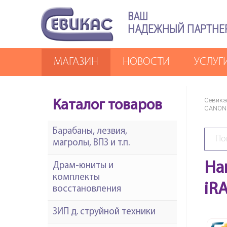
ВАШ
НАДЕЖНЫЙ ПАРТНЕ
МАГАЗИН
НОВОСТИ
УСЛУГ
Севика
Каталог товаров
CANON
Барабаны, лезвия,
магролы, ВПЗ и т.п.
На
Драм-юниты и
комплекты
iR
восстановления
ЗИП д. струйной техники