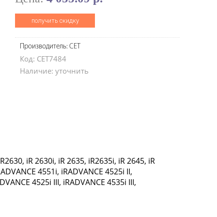
получить скидку
Производитель: CET
Код: CET7484
Наличие: уточнить
2630, iR 2630i, iR 2635, iR2635i, iR 2645, iR
RADVANCE 4551i, iRADVANCE 4525i II,
DVANCE 4525i III, iRADVANCE 4535i III,