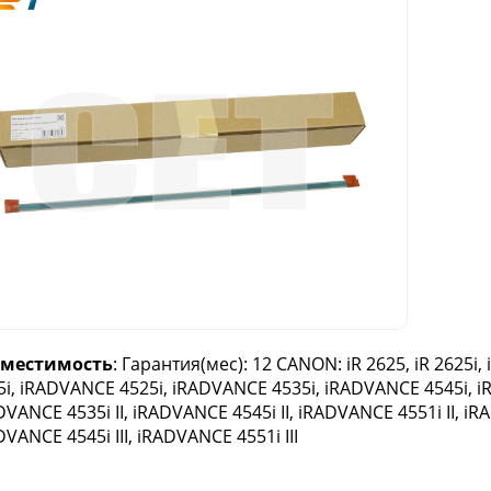
вместимость
: Гарантия(мес): 12 CANON: iR 2625, iR 2625i, iR
5i, iRADVANCE 4525i, iRADVANCE 4535i, iRADVANCE 4545i, i
DVANCE 4535i II, iRADVANCE 4545i II, iRADVANCE 4551i II, iRA
DVANCE 4545i III, iRADVANCE 4551i III