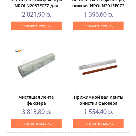
NROLN2087FCZZ для
нижняя NROLN2015FCZ2
SHARPMX-
для SHARPMX-
2 021.90 р.
1 396.60 р.
M754N/654N/6508 (CET),
M654N/M754N/M6508/M7508
CET231002
(CET), CET231005
получить скидку
получить скидку
Чистящая лента
Прижимной вал ленты
фьюзера
очистки фьюзера
NROLN1665FCZ1 для
NROLR1932FCZZ
3 813.80 р.
1 554.40 р.
SHARPMX-
дляSHARP MX-
M850/M950/M1100 (CET),
M654N/754N/6508/7508
получить скидку
получить скидку
CET7613
(CET), CET241015