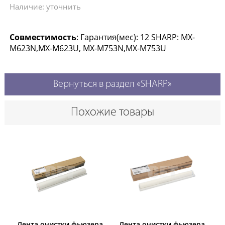
Наличие: уточнить
Совместимость
: Гарантия(мес): 12 SHARP: MX-
M623N,MX-M623U, MX-M753N,MX-M753U
Вернуться в раздел «SHARP»
Похожие товары
Лента очистки фьюзера
Лента очистки фьюзера,