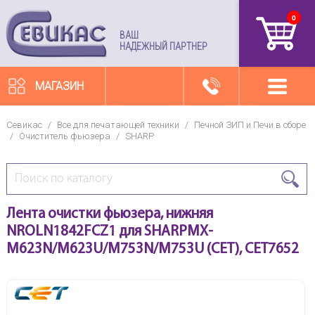
0
артикул
ВАШ
НАДЕЖНЫЙ ПАРТНЕР
МАГАЗИН
Севикас
/
Все для печатающей техники
/
Печной ЗИП и Печи в сборе
/
Очиститель фьюзера
/
SHARP
Лента очистки фьюзера, нижняя
NROLN1842FCZ1 для SHARPMX-
M623N/M623U/M753N/M753U (CET), CET7652