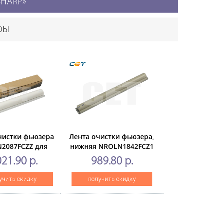
«SHARP»
ры
чистки фьюзера
Лента очистки фьюзера,
2087FCZZ для
нижняя NROLN1842FCZ1
HARPMX-
для SHARPMX-
021.90 р.
989.80 р.
54N/6508 (CET),
M623N/M623U/M753N/M753U
ET231002
(CET), CET7652
учить скидку
получить скидку