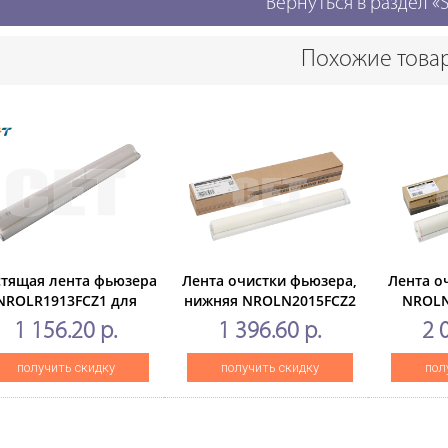
Вернуться в раздел 
Похожие това
тящая лента фьюзера
Лента очистки фьюзера,
Лента о
NROLR1913FCZ1 для
нижняя NROLN2015FCZ2
NROLN
SHARPMX-
для SHARPMX-
S
1 156.20 р.
1 396.60 р.
2 
0N/4111N/5110N/5111N/4112N/5112N
M654N/M754N/M6508/M7508
M754N/6
(CET), CET7692
(CET), CET231005
C
получить скидку
получить скидку
пол