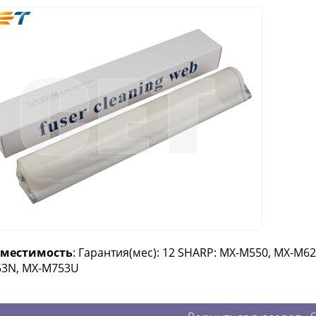
вместимость
: Гарантия(мес): 12 SHARP: MX-M550, MX-M
3N, MX-M753U