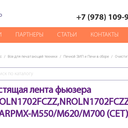
Р
+7 (978) 109-
И
ПАРТНЕРЫ
СТАТЬИ
КОНТАКТЫ
с
/
Все для печатающей техники
/
Печной ЗИП и Печи в сборе
/
Очисти
стящая лента фьюзера
OLN1702FCZZ,NROLN1702FCZZ
ARPMX-M550/M620/M700 (CET)