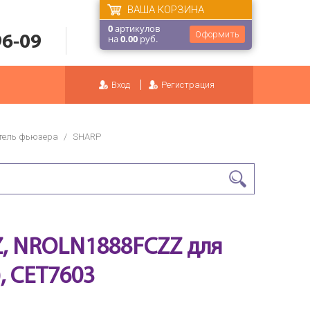
ВАША КОРЗИНА
0
артикулов
Оформить
96-09
на
0.00
руб.
Вход
Регистрация
тель фьюзера
/
SHARP
, NROLN1888FCZZ для
, CET7603