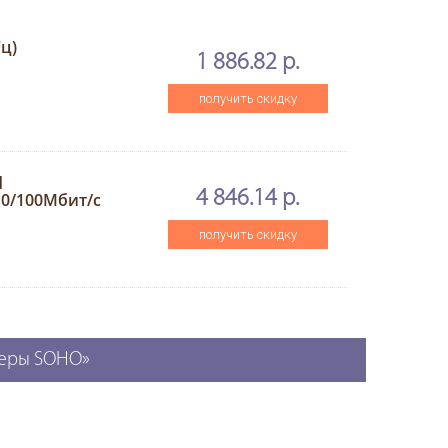
Гц)
1 886.82 р.
получить скидку
d
4 846.14 р.
x10/100Мбит/с
получить скидку
теры SOHO»