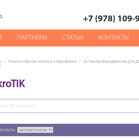
Р
+7 (978) 109-
И
ПАРТНЕРЫ
СТАТЬИ
КОНТАКТЫ
с
/
Компьютерная техника и периферия
/
Активное оборудование для д
K
kroTiK
ировать: