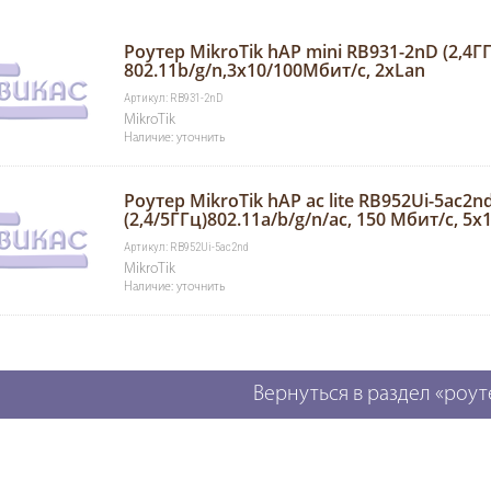
Роутер MikroTik hAP mini RB931-2nD (2,4Г
802.11b/g/n,3x10/100Мбит/с, 2xLan
Артикул: RB931-2nD
MikroTik
Наличие: уточнить
Роутер MikroTik hAP ac lite RB952Ui-5ac2n
(2,4/5ГГц)802.11a/b/g/n/ac, 150 Мбит/с, 5
Артикул: RB952Ui-5ac2nd
MikroTik
Наличие: уточнить
Вернуться в раздел «роу