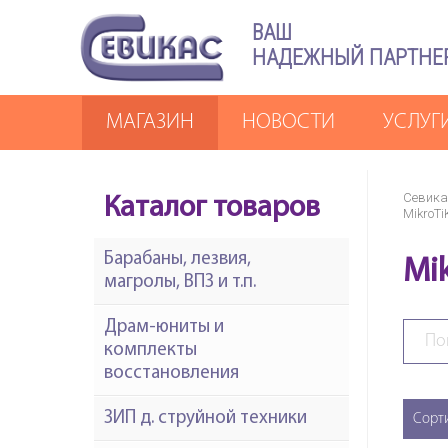
ВАШ
НАДЕЖНЫЙ ПАРТНЕ
МАГАЗИН
НОВОСТИ
УСЛУГ
Севика
Каталог товаров
MikroTi
Барабаны, лезвия,
Mi
магролы, ВПЗ и т.п.
Драм-юниты и
комплекты
восстановления
ЗИП д. струйной техники
Сорт