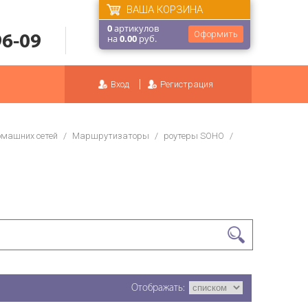
ВАША КОРЗИНА
0
артикулов
Оформить
96-09
на
0.00
руб.
Вход
Регистрация
омашних сетей
/
Маршрутизаторы
/
роутеры SOHO
/
Отображать: