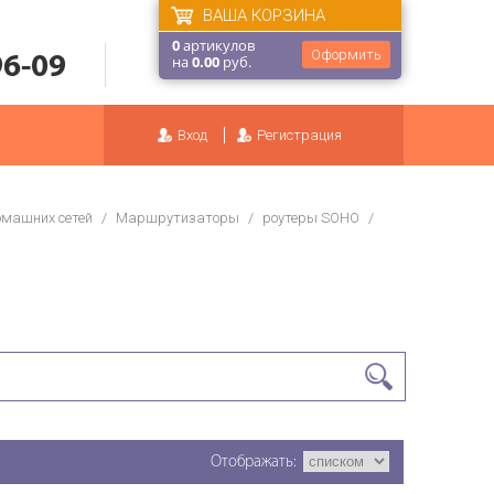
ВАША КОРЗИНА
0
артикулов
Оформить
96-09
на
0.00
руб.
Вход
Регистрация
омашних сетей
/
Маршрутизаторы
/
роутеры SOHO
/
Отображать: