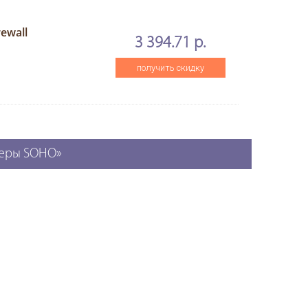
ewall
3 394.71 р.
получить скидку
теры SOHO»