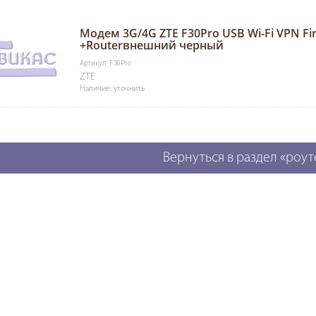
Модем 3G/4G ZTE F30Pro USB Wi-Fi VPN Fir
+Routerвнешний черный
Артикул: F30Pro
ZTE
Наличие: уточнить
Вернуться в раздел «роу