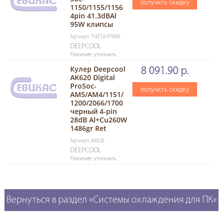
получить скидку
1150/1155/1156
4pin 41.3dBAl
95W клипсы
Артикул: THETA 9PWM
DEEPCOOL
Наличие: уточнить
Кулер Deepcool
8 091.90 р.
AK620 Digital
ProSoc-
получить скидку
AM5/AM4/1151/
1200/2066/1700
черный 4-pin
28dB Al+Cu260W
1486gr Ret
Артикул: AK620
DEEPCOOL
Наличие: уточнить
Вернуться в раздел «Системы охлаждения для ПК»