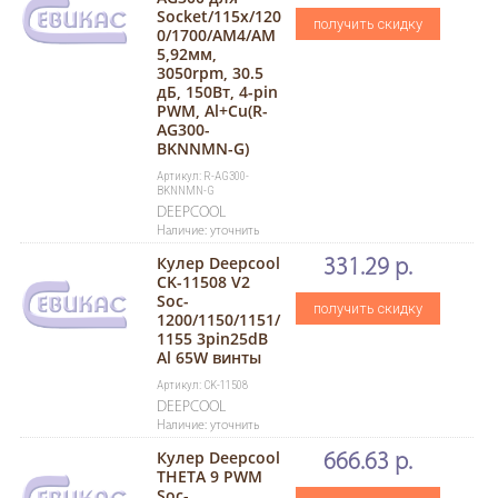
Socket/115x/120
получить скидку
0/1700/AM4/AM
5,92мм,
3050rpm, 30.5
дБ, 150Вт, 4-pin
PWM, Al+Cu(R-
AG300-
BKNNMN-G)
Артикул: R-AG300-
BKNNMN-G
DEEPCOOL
Наличие: уточнить
Кулер Deepcool
331.29 р.
CK-11508 V2
Soc-
получить скидку
1200/1150/1151/
1155 3pin25dB
Al 65W винты
Артикул: CK-11508
DEEPCOOL
Наличие: уточнить
Кулер Deepcool
666.63 р.
THETA 9 PWM
Soc-