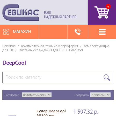
0
артикул
ВАШ
НАДЕЖНЫЙ ПАРТНЕР
МАГАЗИН
Севикас
/
Компьютерная техника и периферия
/
Комплектующие
для ПК
/
Системы охлаждения для ПК
/
DeepCool
DeepCool
Сортировать:
Отображать:
Кулер DeepCool
1 597.32 р.
AG300 для