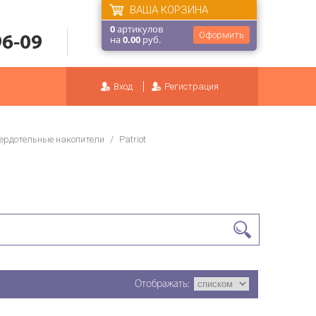
ВАША КОРЗИНА
0
артикулов
Оформить
96-09
на
0.00
руб.
Вход
Регистрация
ердотельные накопители
/
Patriot
Отображать: