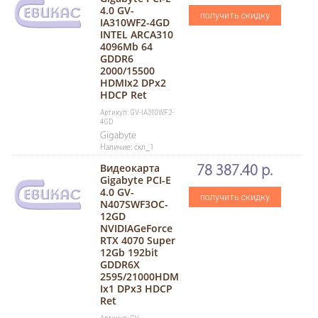
4.0 GV-
получить скидку
IA310WF2-4GD
INTEL ARCA310
4096Mb 64
GDDR6
2000/15500
HDMIx2 DPx2
HDCP Ret
Артикул: GV-IA310WF2-
4GD
Gigabyte
Наличие: скл_1
Видеокарта
78 387.40 р.
Gigabyte PCI-E
4.0 GV-
получить скидку
N407SWF3OC-
12GD
NVIDIAGeForce
RTX 4070 Super
12Gb 192bit
GDDR6X
2595/21000HDM
Ix1 DPx3 HDCP
Ret