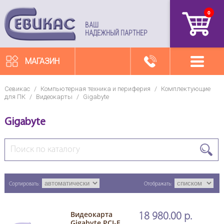
0
артикул
ВАШ
НАДЕЖНЫЙ ПАРТНЕР
МАГАЗИН
Севикас
/
Компьютерная техника и периферия
/
Комплектующие
для ПК
/
Видеокарты
/
Gigabyte
Gigabyte
Сортировать:
Отображать:
Видеокарта
18 980.00 р.
Gigabyte PCI-E