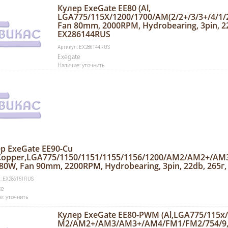
Кулер ExeGate EE80 (Al,
LGA775/115X/1200/1700/AM(2/2+/3/3+/4/1/
Fan 80mm, 2000RPM, Hydrobearing, 3pin, 22
EX286144RUS
Артикул: EX286144RUS
Exegate
Наличие: уточнить
р ExeGate EE90-Cu
Copper,LGA775/1150/1151/1155/1156/1200/AM2/AM2+/AM
80W, Fan 90mm, 2200RPM, Hydrobearing, 3pin, 22db, 265г
: EX286151RUS
te
е: уточнить
Кулер ExeGate EE80-PWM (Al,LGA775/115х/
M2/AM2+/AM3/AM3+/AM4/FM1/FM2/754/9, 