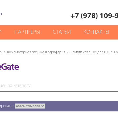
Р
+7 (978) 109-
И
ПАРТНЕРЫ
СТАТЬИ
КОНТАКТЫ
с
/
Компьютерная техника и периферия
/
Комплектующие для ПК
/
Во
eGate
ировать: