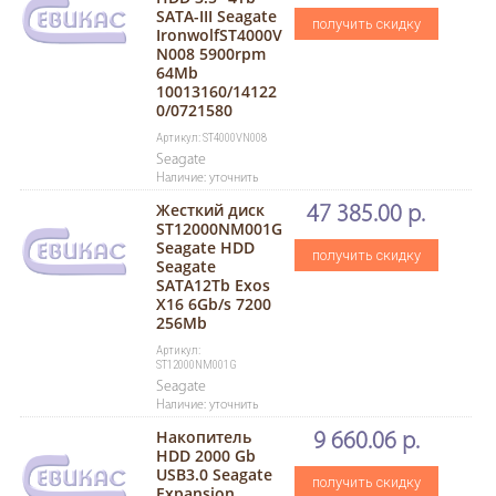
SATA-III Seagate
получить скидку
IronwolfST4000V
N008 5900rpm
64Mb
10013160/14122
0/0721580
Артикул: ST4000VN008
Seagate
Наличие: уточнить
Жесткий диск
47 385.00 р.
ST12000NM001G
Seagate HDD
получить скидку
Seagate
SATA12Tb Exos
X16 6Gb/s 7200
256Mb
Артикул:
ST12000NM001G
Seagate
Наличие: уточнить
Накопитель
9 660.06 р.
HDD 2000 Gb
USB3.0 Seagate
получить скидку
Expansion