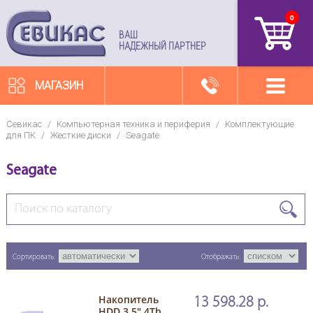
0
артикул
ВАШ
НАДЕЖНЫЙ ПАРТНЕР
МАГАЗИН
Севикас
/
Компьютерная техника и периферия
/
Комплектующие
для ПК
/
Жесткие диски
/
Seagate
Seagate
Сортировать:
Отображать:
Накопитель
13 598.28 р.
HDD 3.5" 4Tb