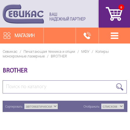
0
артикул
ВАШ
НАДЕЖНЫЙ ПАРТНЕР
МАГАЗИН
Севикас
/
Печатающая техника и опции
/
МФУ
/
Копиры
монохромные лазерные
/
BROTHER
BROTHER
Сортировать:
Отображать: