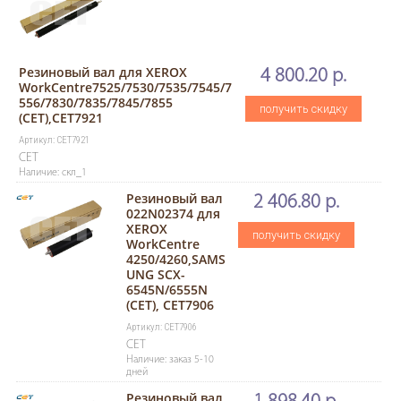
Резиновый вал для XEROX
4 800.20 р.
WorkCentre7525/7530/7535/7545/7
556/7830/7835/7845/7855
получить скидку
(CET),CET7921
Артикул: CET7921
CET
Наличие: скл_1
Резиновый вал
2 406.80 р.
022N02374 для
XEROX
получить скидку
WorkCentre
4250/4260,SAMS
UNG SCX-
6545N/6555N
(CET), CET7906
Артикул: CET7906
CET
Наличие: заказ 5-10
дней
Резиновый вал