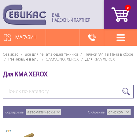
0
артикул
ВАШ
НАДЕЖНЫЙ ПАРТНЕР
МАГАЗИН
Севикас
/
Все для печатающей техники
/
Печной ЗИП и Печи в сборе
/
Резиновые валы
/
SAMSUNG, XEROX
/
Для КМА XEROX
Для КМА XEROX
Сортировать:
Отображать: