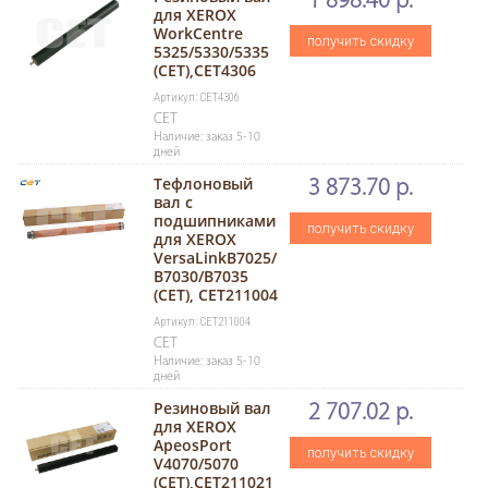
1 898.40 р.
для XEROX
WorkCentre
получить скидку
5325/5330/5335
(CET),CET4306
Артикул: CET4306
CET
Наличие: заказ 5-10
дней
Тефлоновый
3 873.70 р.
вал с
подшипниками
получить скидку
для XEROX
VersaLinkB7025/
B7030/B7035
(CET), CET211004
Артикул: CET211004
CET
Наличие: заказ 5-10
дней
Резиновый вал
2 707.02 р.
для XEROX
ApeosPort
получить скидку
V4070/5070
(CET),CET211021