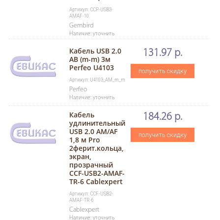
Артикул: CCP-USB3-
AMAF-10
Gembird
Наличие: уточнить
Кабель USB 2.0
131.97 р.
AB (m-m) 3м
Perfeo U4103
получить скидку
Артикул: U4103_AM_m_m
Perfeo
Наличие: уточнить
Кабель
184.26 р.
удлинительный
USB 2.0 AM/AF
получить скидку
1,8 м Pro
2ферит.кольца,
экран,
прозрачный
CCF-USB2-AMAF-
TR-6 Cablexpert
Артикул: CCF-USB2-
AMAF-TR-6
Cablexpert
Наличие: уточнить