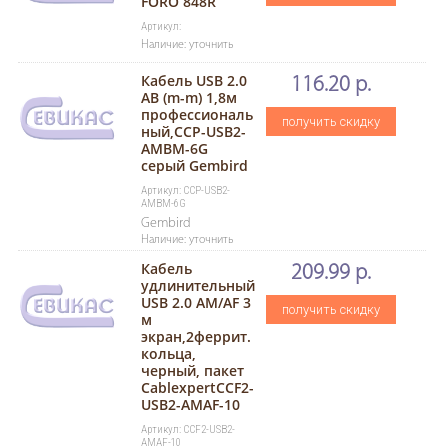
FORO 848R
Артикул:
Наличие: уточнить
Кабель USB 2.0
116.20 р.
AB (m-m) 1,8м
профессиональ
получить скидку
ный,CCP-USB2-
AMBM-6G
серый Gembird
Артикул: CCP-USB2-
AMBM-6G
Gembird
Наличие: уточнить
Кабель
209.99 р.
удлинительный
USB 2.0 AM/AF 3
получить скидку
м
экран,2феррит.
кольца,
черный, пакет
CablexpertCCF2-
USB2-AMAF-10
Артикул: CCF2-USB2-
AMAF-10