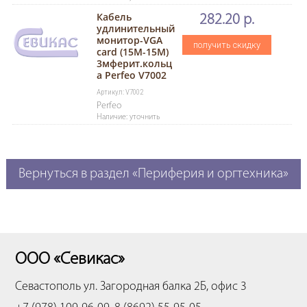
Кабель
282.20 р.
удлинительный
монитор-VGA
получить скидку
card (15M-15M)
3мферит.кольц
а Perfeo V7002
Артикул: V7002
Perfeo
Наличие: уточнить
Вернуться в раздел «Периферия и оргтехника»
ООО «Севикас»
Севастополь
ул. Загородная балка 2Б, офис 3