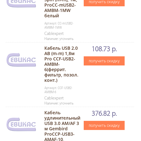
получить скидку
ProCC-mUSB2-
AMBM-1MW
белый
Артикул: CC-mUSB2-
AMBM-1MW
Cablexpert
Наличие: уточнить
Кабель USB 2.0
108.73 р.
AB (m-m) 1,8м
Pro CCF-USB2-
получить скидку
AMBM-
6(феррит.
фильтр, позол.
конт.)
Артикул: CCF-USB2-
AMBM-6
Cablexpert
Наличие: уточнить
Кабель
376.82 р.
удлинительный
USB 3.0 AM/AF 3
получить скидку
м Gembird
ProCCP-USB3-
AMAF-10,