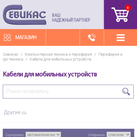
0
артикул
ВАШ
НАДЕЖНЫЙ ПАРТНЕР
МАГАЗИН
Севикас
/
Компьютерная техника и периферия
/
Периферия и
оргтехника
/
Кабели для мобильных устройств
Кабели для мобильных устройств
Другие
(5)
Сортировать:
Отображать: