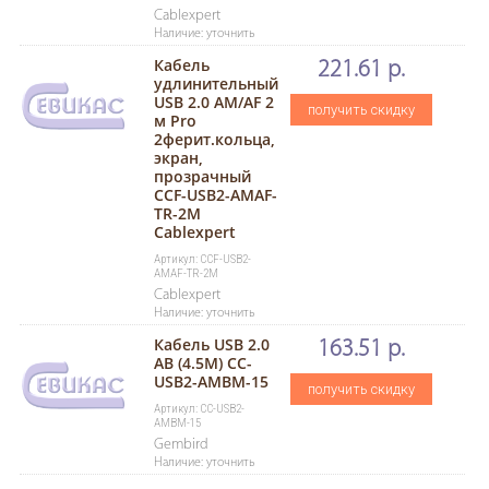
Cablexpert
Наличие: уточнить
Кабель
221.61 р.
удлинительный
USB 2.0 AM/AF 2
получить скидку
м Pro
2ферит.кольца,
экран,
прозрачный
CCF-USB2-AMAF-
TR-2M
Cablexpert
Артикул: CCF-USB2-
AMAF-TR-2M
Cablexpert
Наличие: уточнить
Кабель USB 2.0
163.51 р.
AB (4.5М) CC-
USB2-AMBM-15
получить скидку
Артикул: CC-USB2-
AMBM-15
Gembird
Наличие: уточнить