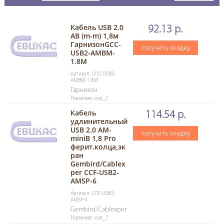
Кабель USB 2.0
92.13 р.
AB (m-m) 1,8м
ГарнизонGCC-
получить скидку
USB2-AMBM-
1.8M
Артикул: GCC-USB2-
AMBM-1.8M
Гарнизон
Наличие: скл_1
Кабель
114.54 р.
удлинительный
USB 2.0 AM-
получить скидку
miniB 1,8 Pro
ферит.колца,эк
ран
Gembird/Cablex
per CCF-USB2-
AM5P-6
Артикул: CCF-USB2-
AM5P-6
Gembird/Cablexper
Наличие: скл_1