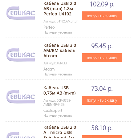
Кабель USB 2.0
102.09 р.
AB (m-m) 1.8м
Perfeo U4102
получить скидку
Артикул: U4102_AM_m_m
Perfeo
Наличие: уточнить
Кабель USB 3.0
95.45 р.
AM/BM кабель
Atcom
получить скидку
Артикул: AM/BM
Atcom
Наличие: уточнить
Кабель USB
73.04 р.
0,75м AB (m-m)
получить скидку
Артикул: CCF-USB2-
AMBM-TR-0.75m
Cablexpert
Наличие: уточнить
Кабель USB 2.0
58.10 р.
A - micro USB
5pin (m-m), 1м,