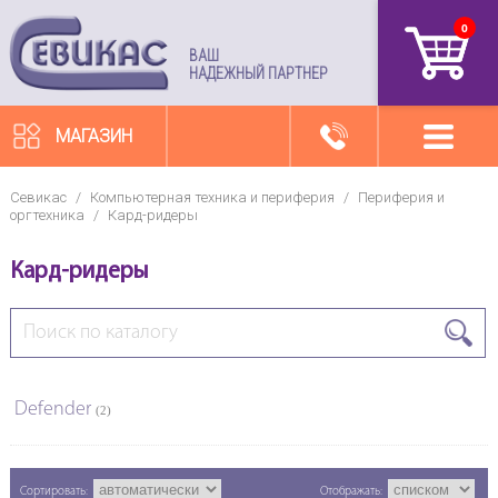
0
артикул
ВАШ
НАДЕЖНЫЙ ПАРТНЕР
МАГАЗИН
Севикас
/
Компьютерная техника и периферия
/
Периферия и
оргтехника
/
Кард-ридеры
Кард-ридеры
Defender
(2)
Сортировать:
Отображать: