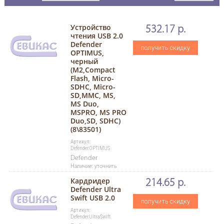
Устройство
532.17 р.
чтения USB 2.0
Defender
получить скидку
OPTIMUS,
черный
(M2,Compact
Flash, Micro-
SDHC, Micro-
SD,MMC, MS,
MS Duo,
MSPRO, MS PRO
Duo,SD, SDHC)
(8\83501)
Артикул:
DefenderOPTIMUS
Defender
Наличие: уточнить
Кардридер
214.65 р.
Defender Ultra
Swift USB 2.0
получить скидку
Артикул:
DefenderUltraSwift