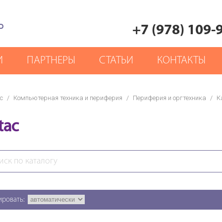
Р
+7 (978) 109-
И
ПАРТНЕРЫ
СТАТЬИ
КОНТАКТЫ
с
/
Компьютерная техника и периферия
/
Периферия и оргтехника
/
К
tac
ировать: