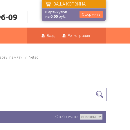
ВАША КОРЗИНА
0
артикулов
Оформить
96-09
на
0.00
руб.
Вход
Регистрация
арты памяти
/
Netac
Отображать: