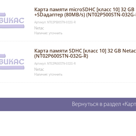
Карта памяти microSDHC [класс 10] 32 GB
+SDадаптер (80MB/s) (NT02P500STN-032G-
Артикул: NT02P500STN-032G-R
Netac
Наличие: уточнить
Карта памяти SDHC [класс 10] 32 GB Netac
(NT02P600STN-032G-R)
Артикул: NT02P600STN-032G-R
Netac
Наличие: уточнить
Вернуться в раздел «Кар