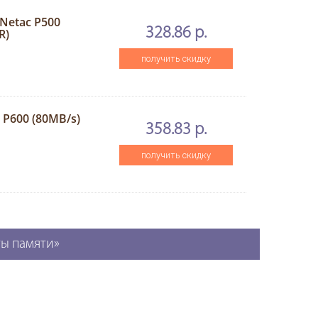
 Netac P500
328.86 р.
R)
получить скидку
 P600 (80MB/s)
358.83 р.
получить скидку
ты памяти»