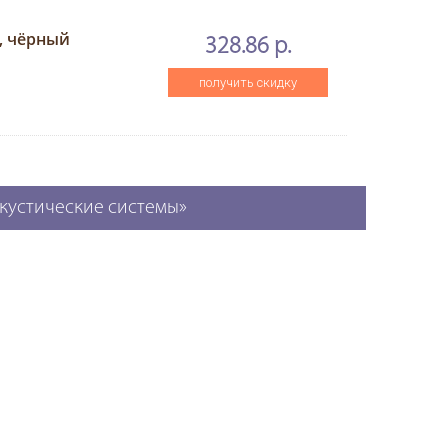
B, чёрный
328.86 р.
получить скидку
акустические системы»