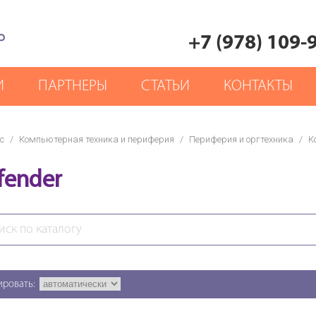
Р
+7 (978) 109-
И
ПАРТНЕРЫ
СТАТЬИ
КОНТАКТЫ
с
/
Компьютерная техника и периферия
/
Периферия и оргтехника
/
К
fender
ировать: