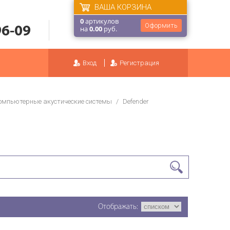
ВАША КОРЗИНА
0
артикулов
Оформить
96-09
на
0.00
руб.
Вход
Регистрация
омпьютерные акустические системы
/
Defender
Отображать: