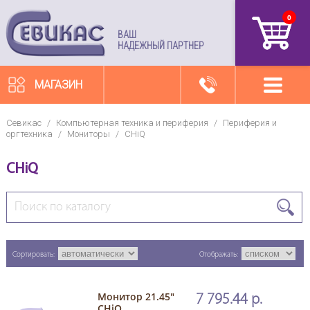
0
артикул
ВАШ
НАДЕЖНЫЙ ПАРТНЕР
МАГАЗИН
Севикас
/
Компьютерная техника и периферия
/
Периферия и
оргтехника
/
Мониторы
/
CHiQ
CHiQ
Сортировать:
Отображать:
Монитор 21.45"
7 795.44 р.
CHiQ