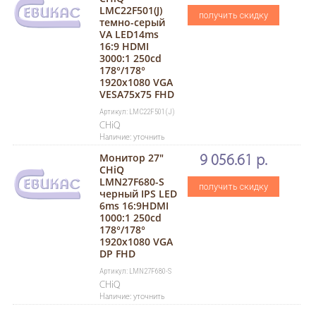
LMC22F501(J)
получить скидку
темно-серый
VA LED14ms
16:9 HDMI
3000:1 250cd
178°/178°
1920x1080 VGA
VESA75x75 FHD
Артикул: LMC22F501(J)
CHiQ
Наличие: уточнить
Монитор 27"
9 056.61 р.
CHiQ
LMN27F680-S
получить скидку
черный IPS LED
6ms 16:9HDMI
1000:1 250cd
178°/178°
1920x1080 VGA
DP FHD
Артикул: LMN27F680-S
CHiQ
Наличие: уточнить