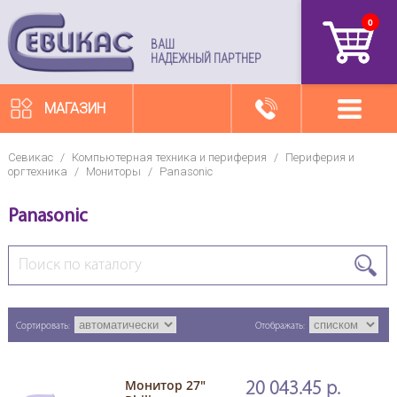
0
артикул
ВАШ
НАДЕЖНЫЙ ПАРТНЕР
МАГАЗИН
Севикас
/
Компьютерная техника и периферия
/
Периферия и
оргтехника
/
Мониторы
/
Panasonic
Panasonic
Сортировать:
Отображать:
Монитор 27"
20 043.45 р.