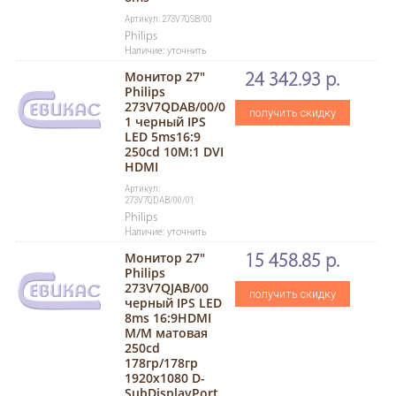
Артикул: 273V7QSB/00
Philips
Наличие: уточнить
Монитор 27"
24 342.93 р.
Philips
273V7QDAB/00/0
получить скидку
1 черный IPS
LED 5ms16:9
250cd 10M:1 DVI
HDMI
Артикул:
273V7QDAB/00/01
Philips
Наличие: уточнить
Монитор 27"
15 458.85 р.
Philips
273V7QJAB/00
получить скидку
черный IPS LED
8ms 16:9HDMI
M/M матовая
250cd
178гр/178гр
1920x1080 D-
SubDisplayPort