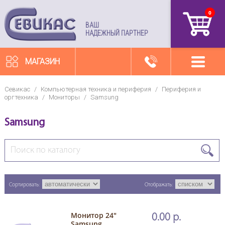
0
артикул
ВАШ
НАДЕЖНЫЙ ПАРТНЕР
МАГАЗИН
Севикас
/
Компьютерная техника и периферия
/
Периферия и
оргтехника
/
Мониторы
/
Samsung
Samsung
Сортировать:
Отображать:
Монитор 24"
0.00 р.
Samsung