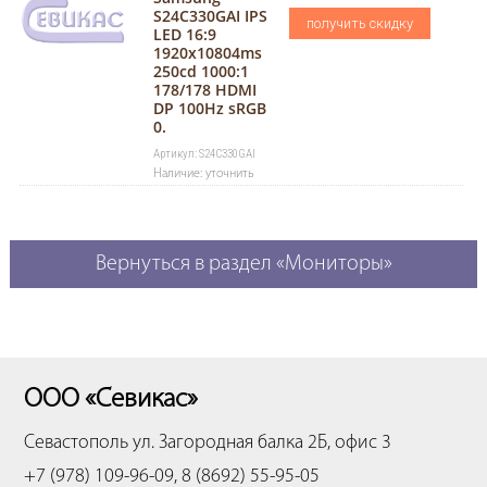
S24C330GAI IPS
получить скидку
LED 16:9
1920x10804ms
250cd 1000:1
178/178 HDMI
DP 100Hz sRGB
0.
Артикул: S24C330GAI
Наличие: уточнить
Вернуться в раздел «Мониторы»
ООО «Севикас»
Севастополь
ул. Загородная балка 2Б, офис 3
+7 (978) 109-96-09, 8 (8692) 55-95-05