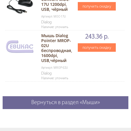
17U 1200dpi,
получить скидку
USB, чёрный
Артикул: MOC-17U
Dialog
Наличие: уточнить
Мышь Dialog
243.36 р.
Pointer MROP-
02U
получить скидку
беспроводная,
1600dpi,
USB,чёрный
Артикул: MROP-02U
Dialog
Наличие: уточнить
Вернуться в раздел «Мыши»