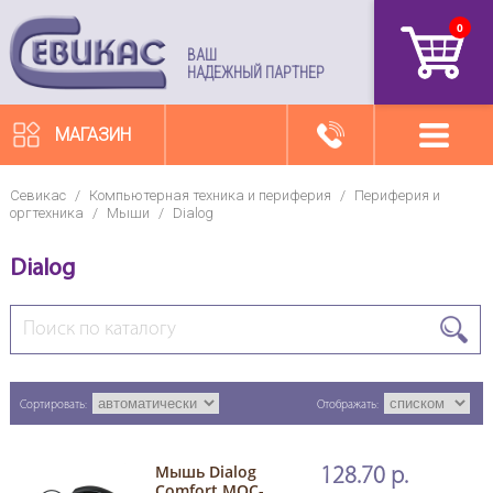
0
артикул
ВАШ
НАДЕЖНЫЙ ПАРТНЕР
МАГАЗИН
Севикас
/
Компьютерная техника и периферия
/
Периферия и
оргтехника
/
Мыши
/
Dialog
Dialog
Сортировать:
Отображать:
Мышь Dialog
128.70 р.
Comfort MOC-