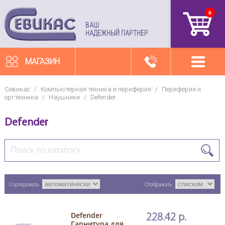
0
артикул
ВАШ
НАДЕЖНЫЙ ПАРТНЕР
МАГАЗИН
Севикас
/
Компьютерная техника и периферия
/
Периферия и
оргтехника
/
Наушники
/
Defender
Defender
Сортировать:
Отображать:
Defender
228.42 р.
Гарнитура для