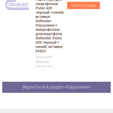
смартфонов
получить скидку
Pulse 420
черный +синий,
вставки:
Defender
Наушники с
микрофоном
длясмартфона
Defender Pulse
420 черный +
синий, вставки,
63423
Артикул: 63423
Defender
Наличие: скл_1
Вернуться в раздел «Наушники»