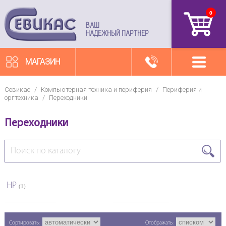
0
артикул
ВАШ
НАДЕЖНЫЙ ПАРТНЕР
МАГАЗИН
Севикас
/
Компьютерная техника и периферия
/
Периферия и
оргтехника
/
Переходники
Переходники
HP
(1)
Сортировать:
Отображать: