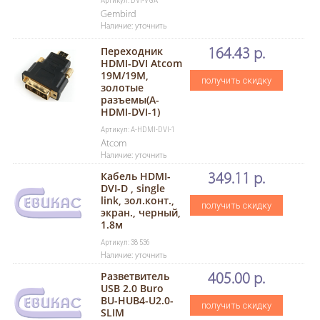
Артикул: DVI-VGA
Gembird
Наличие: уточнить
Переходник
164.43 р.
HDMI-DVI Atcom
19M/19M,
получить скидку
золотые
разъемы(A-
HDMI-DVI-1)
Артикул: A-HDMI-DVI-1
Atcom
Наличие: уточнить
Кабель HDMI-
349.11 р.
DVI-D , single
link, зол.конт.,
получить скидку
экран., черный,
1.8м
Артикул: 38 536
Наличие: уточнить
Разветвитель
405.00 р.
USB 2.0 Buro
BU-HUB4-U2.0-
получить скидку
SLIM