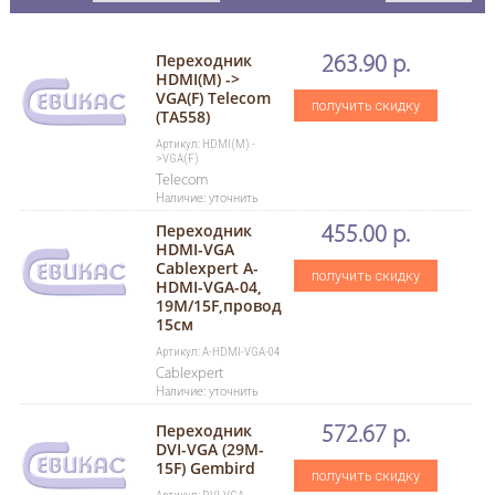
Переходник
263.90 р.
HDMI(M) ->
VGA(F) Telecom
получить скидку
(TA558)
Артикул: HDMI(M) -
>VGA(F)
Telecom
Наличие: уточнить
Переходник
455.00 р.
HDMI-VGA
Cablexpert A-
получить скидку
HDMI-VGA-04,
19M/15F,провод
15см
Артикул: A-HDMI-VGA-04
Cablexpert
Наличие: уточнить
Переходник
572.67 р.
DVI-VGA (29M-
15F) Gembird
получить скидку