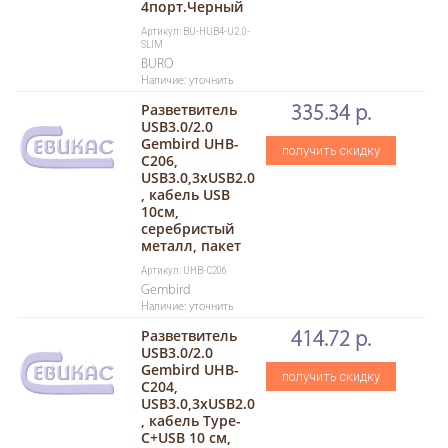
4порт.Черный
Артикул: BU-HUB4-U2.0-
SLIM
BURO
Наличие: уточнить
Разветвитель
335.34 р.
USB3.0/2.0
Gembird UHB-
получить скидку
C206,
USB3.0,3xUSB2.0
, кабель USB
10см,
серебристый
металл, пакет
Артикул: UHB-C206
Gembird
Наличие: уточнить
Разветвитель
414.72 р.
USB3.0/2.0
Gembird UHB-
получить скидку
C204,
USB3.0,3xUSB2.0
, кабель Type-
C+USB 10 см,