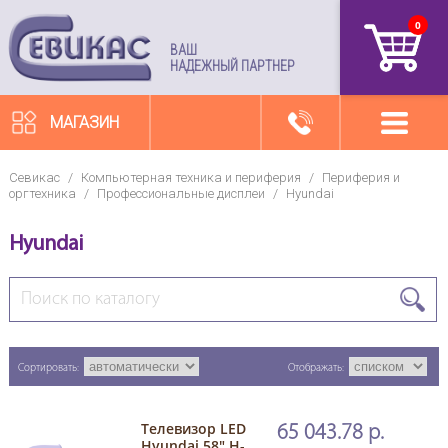
0
артикул
ВАШ
НАДЕЖНЫЙ ПАРТНЕР
МАГАЗИН
Севикас
/
Компьютерная техника и периферия
/
Периферия и
оргтехника
/
Профессиональные дисплеи
/
Hyundai
Hyundai
Сортировать:
Отображать:
Телевизор LED
65 043.78 р.
Hyundai 58" H-