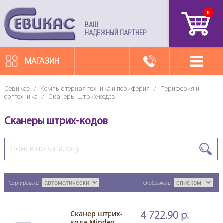
0
артикул
ВАШ
НАДЕЖНЫЙ ПАРТНЕР
МАГАЗИН
Севикас
/
Компьютерная техника и периферия
/
Периферия и
оргтехника
/
Сканеры штрих-кодов
Сканеры штрих-кодов
Сортировать:
Отображать:
Сканер штрих-
4 722.90 р.
кода Mindeo