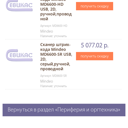
MD6600-HD
получить скидку
USB, 2D,
ручной,провод
ной
Артикул: MD6600-HD
Mindeo
Наличие: уточнить
Сканер штрих-
5 077.02 р.
кода Mindeo
MD6600-SR USB,
получить скидку
2D,
серый,ручной,
проводной
Артикул: MD6600-SR
Mindeo
Наличие: уточнить
Вернуться в раздел «Периферия и оргтехника»