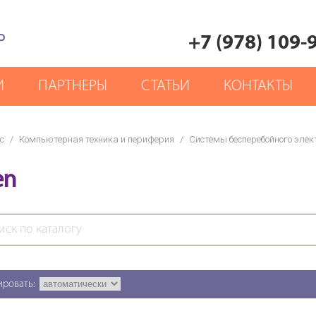
Р
+7 (978) 109-
И
ПАРТНЕРЫ
СТАТЬИ
КОНТАКТЫ
с
/
Компьютерная техника и периферия
/
Системы бесперебойного эле
en
ировать: