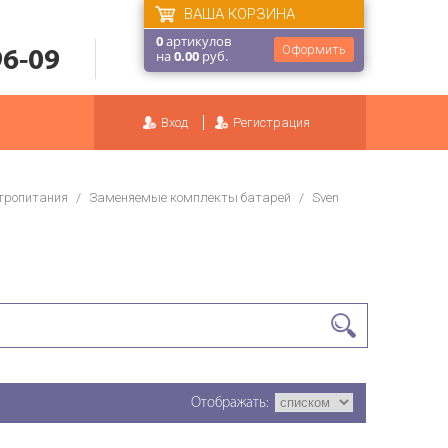
ВАША КОРЗИНА
0
артикулов
Оформить
96-09
на
0.00
руб.
Вход
Регистрация
ктропитания
/
Заменяемые комплекты батарей
/
Sven
Отображать: