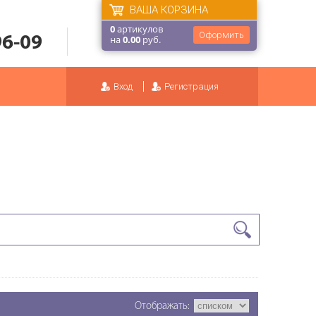
ВАША КОРЗИНА
0
артикулов
Оформить
96-09
на
0.00
руб.
Вход
Регистрация
Отображать: