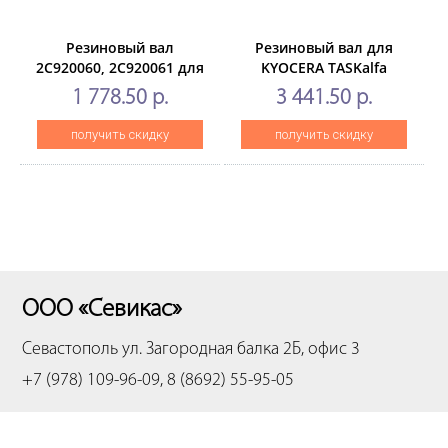
Резиновый вал
Резиновый вал для
2C920060, 2C920061 для
KYOCERA TASKalfa
KYOCERAKM-
3500i/4500i/5500i(CET),
1 778.50 р.
3 441.50 р.
1620/1650/2050/2550/1635/2035
CET7809
(CET), CET3382
получить скидку
получить скидку
ООО «Севикас»
Севастополь
ул. Загородная балка 2Б, офис 3
+7 (978) 109-96-09, 8 (8692) 55-95-05