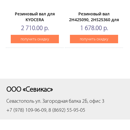
Резиновый вал для
Резиновый вал
KYOCERA
2H425090, 2HS25360 для
ECOSYSP2235dn/P2040dn/M2135dn/2735dw/M2040dn
KYOCERAFS-
2 710.00 р.
1 678.00 р.
(CET), CET7842U
1028/1128MFP/1120D/1320D/3
(CET), CET4378
получить скидку
получить скидку
ООО «Севикас»
Севастополь
ул. Загородная балка 2Б, офис 3
+7 (978) 109-96-09, 8 (8692) 55-95-05