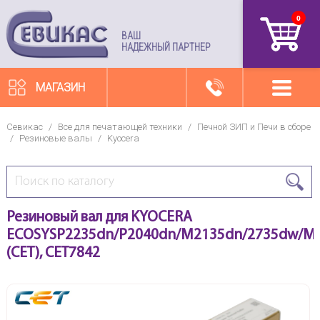
0
артикул
ВАШ
НАДЕЖНЫЙ ПАРТНЕР
МАГАЗИН
Севикас
/
Все для печатающей техники
/
Печной ЗИП и Печи в сборе
/
Резиновые валы
/
Kyocera
Резиновый вал для KYOCERA
ECOSYSP2235dn/P2040dn/M2135dn/2735dw/M
(CET), CET7842