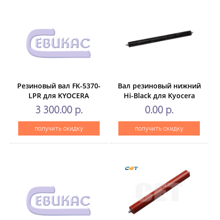
Резиновый вал FK-5370-
Вал резиновый нижний
LPR для KYOCERA
Hi-Black для Kyocera
ECOSYSPA3500cx/PA4000cx,
TASKalfa180/181/220/221
3 300.00 р.
0.00 р.
MA3500cifx/MA4000cifx/cix
(CET),CET221036
получить скидку
получить скидку