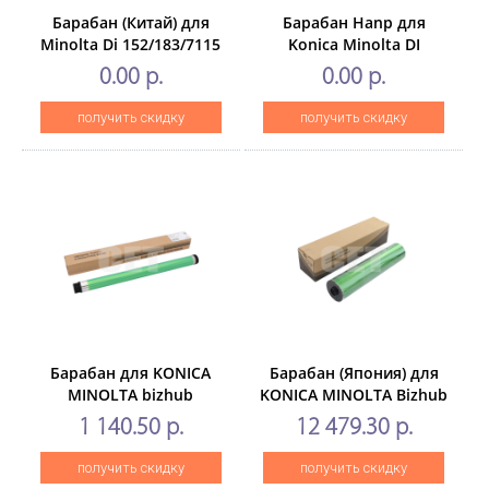
Барабан (Китай) для
Барабан Hanp для
Minolta Di 152/183/7115
Konica Minolta DI
152/Bizhub 162
0.00 р.
0.00 р.
получить скидку
получить скидку
Барабан для KONICA
Барабан (Япония) для
MINOLTA bizhub
KONICA MINOLTA Bizhub
227/287/367 (CET),105000
PRESS C8000(CET), 300000
1 140.50 р.
12 479.30 р.
стр., CET101060
стр., CET101024
получить скидку
получить скидку