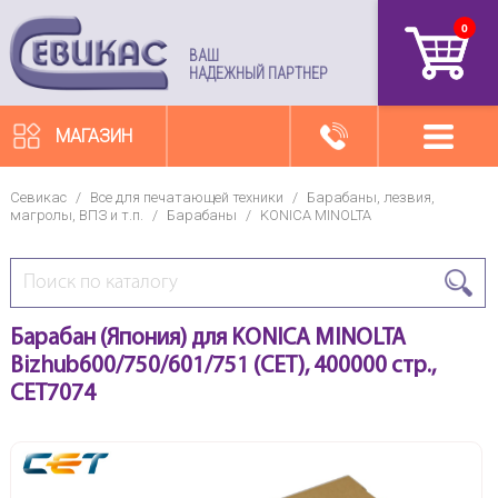
0
артикул
ВАШ
НАДЕЖНЫЙ ПАРТНЕР
МАГАЗИН
Севикас
/
Все для печатающей техники
/
Барабаны, лезвия,
магролы, ВПЗ и т.п.
/
Барабаны
/
KONICA MINOLTA
Барабан (Япония) для KONICA MINOLTA
Bizhub600/750/601/751 (CET), 400000 стр.,
CET7074