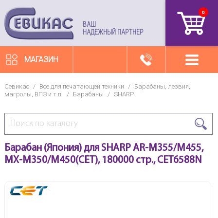
0
артикул
ВАШ
НАДЕЖНЫЙ ПАРТНЕР
МАГАЗИН
Севикас
/
Все для печатающей техники
/
Барабаны, лезвия,
магролы, ВПЗ и т.п.
/
Барабаны
/
SHARP
Барабан (Япония) для SHARP AR-M355/M455,
MX-M350/M450(CET), 180000 стр., CET6588N