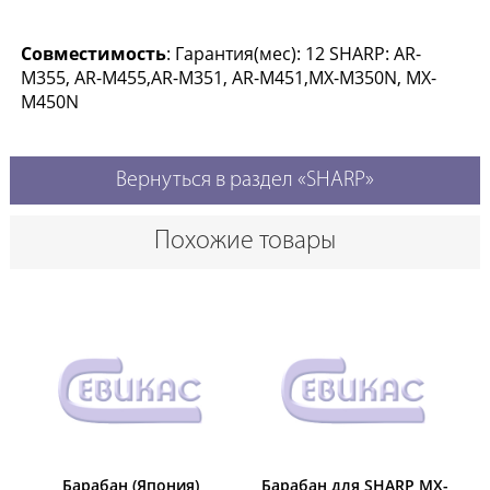
Совместимость
: Гарантия(мес): 12 SHARP: AR-
M355, AR-M455,AR-M351, AR-M451,MX-M350N, MX-
M450N
Вернуться в раздел «SHARP»
Похожие товары
Барабан (Япония)
Барабан для SHARP MX-