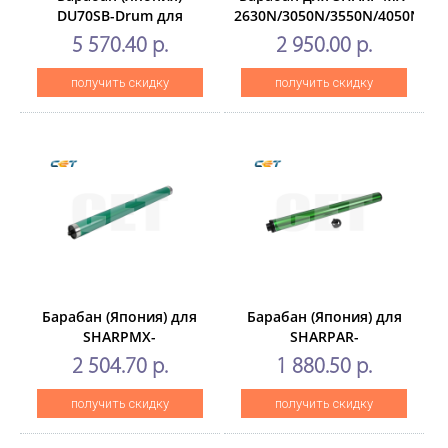
DU70SB-Drum для
2630N/3050N/3550N/4050N
SHARPBP-
(CET),CET101133
5 570.40 р.
2 950.00 р.
50C26/70C26/C2652R/C4582R/C6582D
(CET), 200000
получить скидку
получить скидку
стр.,CET101117
Барабан (Япония) для
Барабан (Япония) для
SHARPMX-
SHARPAR-
2600N/3100N/4100N/5000N/4101N/5001N
M208/M235/M270/M275/M236/
2 504.70 р.
1 880.50 р.
(CET), 100000стр.,
M260/M310 (CET), 100000
CET7664
стр., CET7690
получить скидку
получить скидку