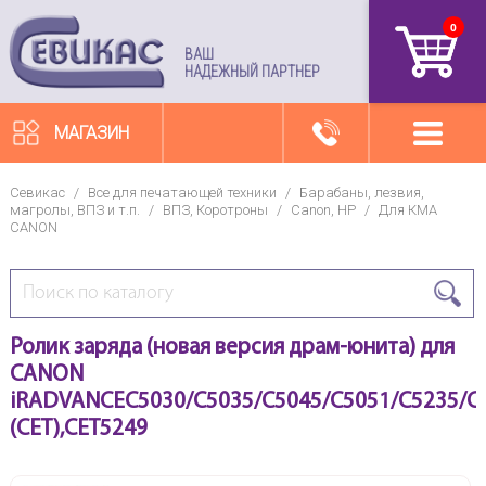
0
артикул
ВАШ
НАДЕЖНЫЙ ПАРТНЕР
МАГАЗИН
Севикас
/
Все для печатающей техники
/
Барабаны, лезвия,
магролы, ВПЗ и т.п.
/
ВПЗ, Коротроны
/
Canon, HP
/
Для КМА
CANON
Ролик заряда (новая версия драм-юнита) для
CANON
iRADVANCEC5030/C5035/C5045/C5051/C5235/C
(CET),CET5249