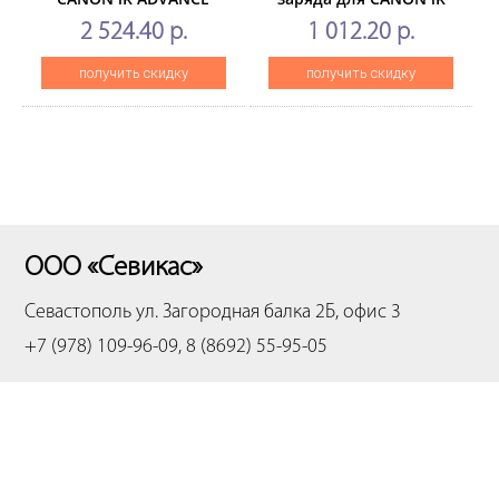
C7580i/7565i
ADVANCEC3325i/C3330i/C3320/
2 524.40 р.
1 012.20 р.
(CET),CET251057
(CET),CET5254
получить скидку
получить скидку
ООО «Севикас»
Севастополь
ул. Загородная балка 2Б, офис 3
+7 (978) 109-96-09, 8 (8692) 55-95-05