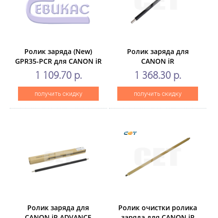
Ролик заряда (New)
Ролик заряда для
GPR35-PCR для CANON iR
CANON iR
ADVANCE4025/4035/4225/4245
ADVANCEC3325i/C3330i/C3320/
1 109.70 р.
1 368.30 р.
(CET), CET251019
(CET), CET5227
получить скидку
получить скидку
Ролик заряда для
Ролик очистки ролика
CANON iR ADVANCE
заряда для CANON iR