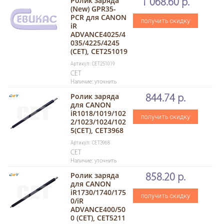
Ролик заряда
1 068.60 р.
(New) GPR35-
PCR для CANON
получить скидку
iR
ADVANCE4025/4
035/4225/4245
(CET), CET251019
Артикул: CET251019
CET
Наличие: уточнить
Ролик заряда
844.74 р.
для CANON
iR1018/1019/102
получить скидку
2/1023/1024/102
5(CET), CET3968
Артикул: CET3968
CET
Наличие: уточнить
Ролик заряда
858.20 р.
для CANON
iR1730/1740/175
получить скидку
0/iR
ADVANCE400/50
0 (CET), CET5211