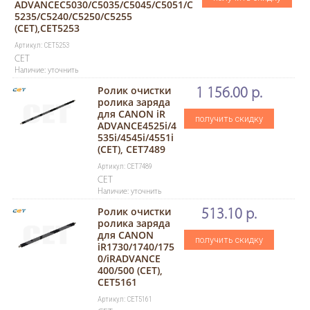
ADVANCEC5030/C5035/C5045/C5051/C
5235/C5240/C5250/C5255
(CET),CET5253
Артикул: CET5253
CET
Наличие: уточнить
Ролик очистки
1 156.00 р.
ролика заряда
для CANON iR
получить скидку
ADVANCE4525i/4
535i/4545i/4551i
(CET), CET7489
Артикул: CET7489
CET
Наличие: уточнить
Ролик очистки
513.10 р.
ролика заряда
для CANON
получить скидку
iR1730/1740/175
0/iRADVANCE
400/500 (CET),
CET5161
Артикул: CET5161