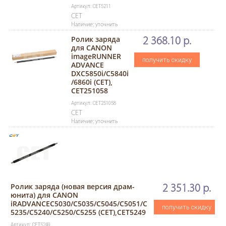
Артикул: CET5211
CET
Наличие: уточнить
Ролик заряда
2 368.10 р.
для CANON
imageRUNNER
получить скидку
ADVANCE
DXC5850i/C5840i
/6860i (CET),
CET251058
Артикул: CET251058
CET
Наличие: уточнить
Ролик заряда (новая версия драм-
2 351.30 р.
юнита) для CANON
iRADVANCEC5030/C5035/C5045/C5051/C
получить скидку
5235/C5240/C5250/C5255 (CET),CET5249
Артикул: CET5249