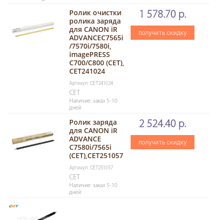
Ролик очистки
1 578.70 р.
ролика заряда
для CANON iR
получить скидку
ADVANCEC7565i
/7570i/7580i,
imagePRESS
C700/C800 (CET),
CET241024
Артикул: CET241024
CET
Наличие: заказ 5-10
дней
Ролик заряда
2 524.40 р.
для CANON iR
ADVANCE
получить скидку
C7580i/7565i
(CET),CET251057
Артикул: CET251057
CET
Наличие: заказ 5-10
дней