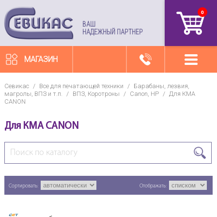
0
артикул
ВАШ
НАДЕЖНЫЙ ПАРТНЕР
МАГАЗИН
Севикас
/
Все для печатающей техники
/
Барабаны, лезвия,
магролы, ВПЗ и т.п.
/
ВПЗ, Коротроны
/
Canon, HP
/
Для КМА
CANON
Для КМА CANON
Сортировать:
Отображать: