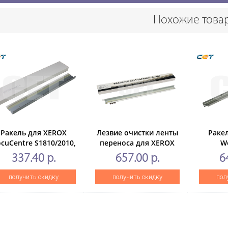
Похожие това
Ракель для XEROX
Лезвие очистки ленты
Раке
cuCentre S1810/2010,
переноса для XEROX
W
kCentre5019/5021/5022/5024
WorkCentre7830/7835/7855
4110/411
337.40 р.
657.00 р.
6
(CET), CET7902
(CET), CET281019
получить скидку
получить скидку
пол