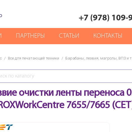
Р
+7 (978) 109-
И
ПАРТНЕРЫ
СТАТЬИ
КОНТАКТЫ
с
/
Все для печатающей техники
/
Барабаны, лезвия, магролы, ВПЗ и т.
звие очистки ленты переноса 
ROXWorkCentre 7655/7665 (CET