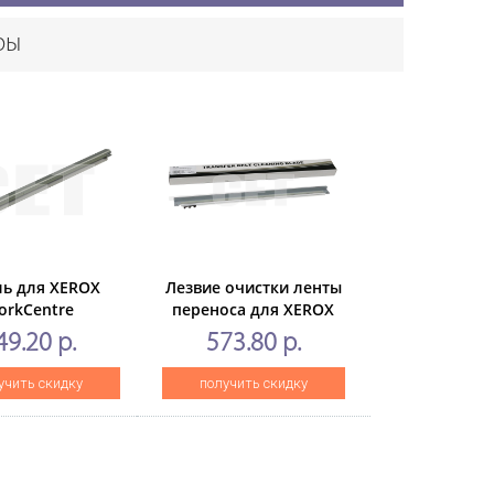
ры
ль для XEROX
Лезвие очистки ленты
orkCentre
переноса для XEROX
2/4127/4590/4595(CET),
WorkCentre7525/7530/7535/7545
49.20 р.
573.80 р.
CET7931
(CET), CET281021
учить скидку
получить скидку