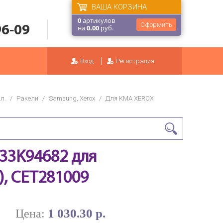
ВАША КОРЗИНА
0
артикулов
Оформить
96-09
на
0.00
руб.
Вход
Регистрация
п.
/
Ракели
/
Samsung, Xerox
/
Для КМА XEROX
033K94682 для
), CET281009
1 030.30 р.
Цена: