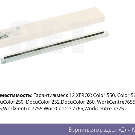
вместимость
: Гарантия(мес): 12 XEROX: Color 550, Color 
uColor250, DocuColor 252,DocuColor 260, WorkCentre765
5,WorkCentre 7755,WorkCentre 7765,WorkCentre 7775
Вернуться в раздел «Для