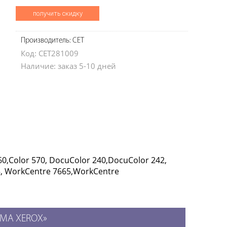
получить скидку
Производитель: CET
Код: CET281009
Наличие: заказ 5-10 дней
560,Color 570, DocuColor 240,DocuColor 242,
5, WorkCentre 7665,WorkCentre
 КМА XEROX»