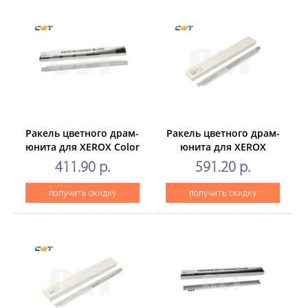
Ракель цветного драм-
Ракель цветного драм-
юнита для XEROX Color
юнита для XEROX
J75/C75 Press(CET),
WorkCentre7655/7665/7675/77
411.90 р.
591.20 р.
CET281017
(CET), CET7968
получить скидку
получить скидку