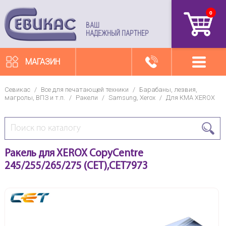
0
артикул
ВАШ
НАДЕЖНЫЙ ПАРТНЕР
МАГАЗИН
Севикас
/
Все для печатающей техники
/
Барабаны, лезвия,
магролы, ВПЗ и т.п.
/
Ракели
/
Samsung, Xerox
/
Для КМА XEROX
Ракель для XEROX CopyCentre
245/255/265/275 (CET),CET7973