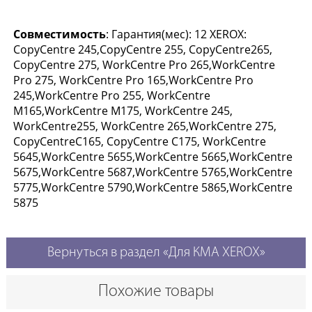
Совместимость
: Гарантия(мес): 12 XEROX:
CopyCentre 245,CopyCentre 255, CopyCentre265,
CopyCentre 275, WorkCentre Pro 265,WorkCentre
Pro 275, WorkCentre Pro 165,WorkCentre Pro
245,WorkCentre Pro 255, WorkCentre
M165,WorkCentre M175, WorkCentre 245,
WorkCentre255, WorkCentre 265,WorkCentre 275,
CopyCentreC165, CopyCentre C175, WorkCentre
5645,WorkCentre 5655,WorkCentre 5665,WorkCentre
5675,WorkCentre 5687,WorkCentre 5765,WorkCentre
5775,WorkCentre 5790,WorkCentre 5865,WorkCentre
5875
Вернуться в раздел «Для КМА XEROX»
Похожие товары