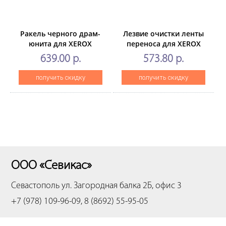
Ракель черного драм-
Лезвие очистки ленты
юнита для XEROX
переноса для XEROX
WorkCentre7655/7665/7675/7755/7765/7775
WorkCentre7525/7530/7535/75
639.00 р.
573.80 р.
(CET), CET7967
(CET), CET281021
получить скидку
получить скидку
ООО «Севикас»
Севастополь
ул. Загородная балка 2Б, офис 3
+7 (978) 109-96-09, 8 (8692) 55-95-05