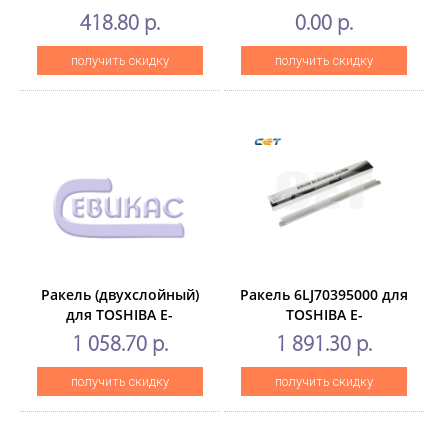
555/655/755/855(CET),
163/203/230L/232
418.80 р.
0.00 р.
CET6594
(BL2320D)
получить скидку
получить скидку
Ракель (двухслойный)
Ракель 6LJ70395000 для
для TOSHIBA E-
TOSHIBA E-
Studio3015AC/3515AC,/4515AC
Studio2050C/2550C/2051C/255
1 058.70 р.
1 891.30 р.
(CET), CET281114
(CET), CET8631
получить скидку
получить скидку