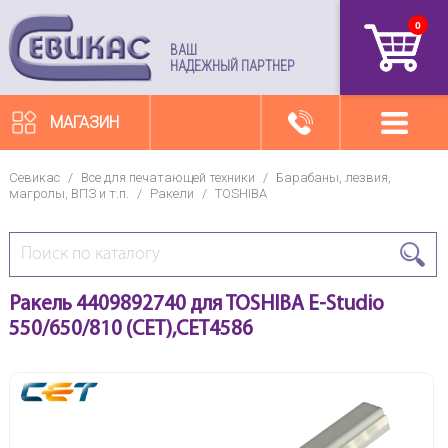
0
артикул
ВАШ
НАДЕЖНЫЙ ПАРТНЕР
МАГАЗИН
Севикас
/
Все для печатающей техники
/
Барабаны, лезвия,
магролы, ВПЗ и т.п.
/
Ракели
/
TOSHIBA
Ракель 4409892740 для TOSHIBA E-Studio
550/650/810 (CET),CET4586