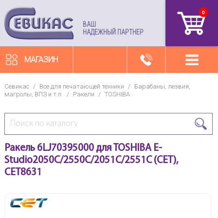
0
артикул
ВАШ
НАДЕЖНЫЙ ПАРТНЕР
МАГАЗИН
Севикас
/
Все для печатающей техники
/
Барабаны, лезвия,
магролы, ВПЗ и т.п.
/
Ракели
/
TOSHIBA
Ракель 6LJ70395000 для TOSHIBA E-
Studio2050C/2550C/2051C/2551C (CET),
CET8631