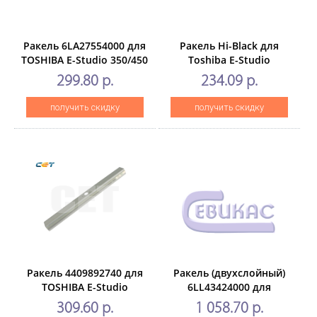
Ракель 6LA27554000 для
Ракель Hi-Black для
TOSHIBA E-Studio 350/450
Toshiba E-Studio
(CET),CET4670
163/230/280
299.80 р.
234.09 р.
получить скидку
получить скидку
Ракель 4409892740 для
Ракель (двухслойный)
TOSHIBA E-Studio
6LL43424000 для
550/650/810 (CET),CET4586
TOSHIBA E-
309.60 р.
1 058.70 р.
Studio3025AC/3525AC/4525AC