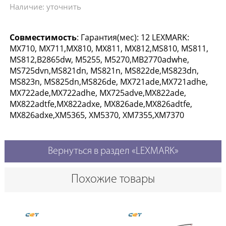
Наличие: уточнить
Совместимость
: Гарантия(мес): 12 LEXMARK:
MX710, MX711,MX810, MX811, MX812,MS810, MS811,
MS812,B2865dw, M5255, M5270,MB2770adwhe,
MS725dvn,MS821dn, MS821n, MS822de,MS823dn,
MS823n, MS825dn,MS826de, MX721ade,MX721adhe,
MX722ade,MX722adhe, MX725adve,MX822ade,
MX822adtfe,MX822adxe, MX826ade,MX826adtfe,
MX826adxe,XM5365, XM5370, XM7355,XM7370
Вернуться в раздел «LEXMARK»
Похожие товары