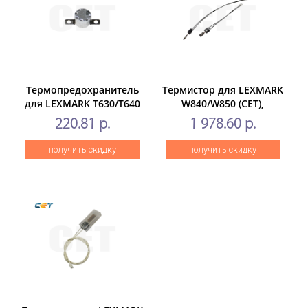
Термопредохранитель
Термистор для LEXMARK
для LEXMARK T630/T640
W840/W850 (CET),
(CET),CET1582
CET2700
220.81 р.
1 978.60 р.
получить скидку
получить скидку