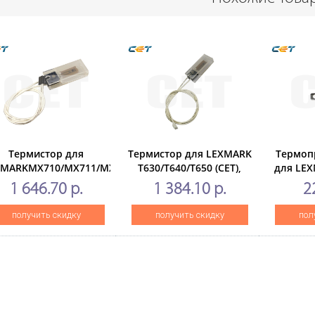
Термистор для
Термистор для LEXMARK
Термоп
XMARKMX710/MX711/MX810/MX811/MX812/MS810/MS811/MS812(C
T630/T640/T650 (CET),
для LEX
CET2830
CET2845
(C
1 646.70 р.
1 384.10 р.
2
получить скидку
получить скидку
пол