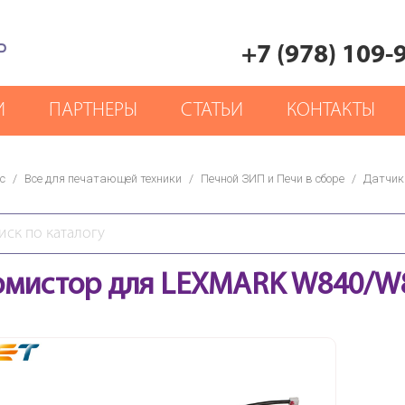
Р
+7 (978) 109-
И
ПАРТНЕРЫ
СТАТЬИ
КОНТАКТЫ
с
/
Все для печатающей техники
/
Печной ЗИП и Печи в сборе
/
Датчик
рмистор для LEXMARK W840/W8