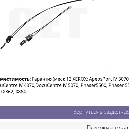
вместимость
: Гарантия(мес): 12 XEROX: ApeosPort IV 3070
uCentre IV 4070,DocuCentre IV 5070, Phaser5500, Phaser 5
0,X862, X864
Вернуться в раздел «
Похожие това