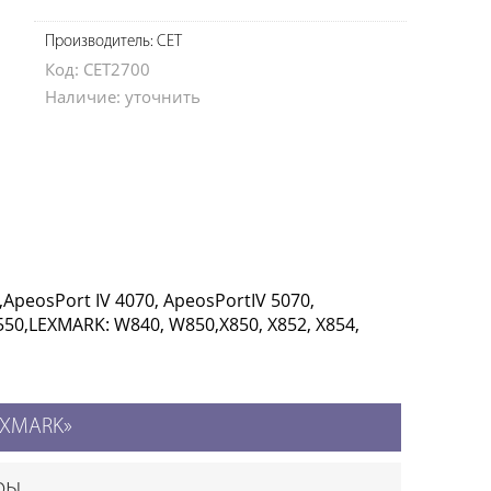
Производитель: CET
Код: CET2700
Наличие: уточнить
,ApeosPort IV 4070, ApeosPortIV 5070,
550,LEXMARK: W840, W850,X850, X852, X854,
LEXMARK»
ры