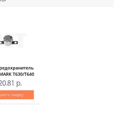
редохранитель
ET),
MARK T630/T640
ET),CET1582
20.81 р.
учить скидку