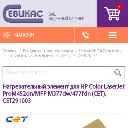
0
артикул
ВАШ
НАДЕЖНЫЙ ПАРТНЕР
МАГАЗИН
Севикас
/
Все для печатающей техники
/
Печной ЗИП и Печи в сборе
/
Нагревательные элементы и лампы
/
CANON, HP
Нагревательный элемент для HP Color LaserJet
ProM452dn/MFP M377dw/477fdn (CET),
CET291003