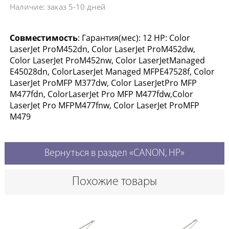
Наличие: заказ 5-10 дней
Совместимость
: Гарантия(мес): 12 HP: Color
LaserJet ProM452dn, Color LaserJet ProM452dw,
Color LaserJet ProM452nw, Color LaserJetManaged
E45028dn, ColorLaserJet Managed MFPE47528f, Color
LaserJet ProMFP M377dw, Color LaserJetPro MFP
M477fdn, ColorLaserJet Pro MFP M477fdw,Color
LaserJet Pro MFPM477fnw, Color LaserJet ProMFP
M479
Вернуться в раздел «CANON, HP»
Похожие товары