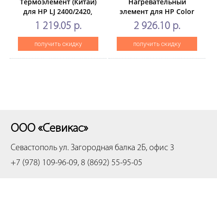
Термоэлемент (Китай)
Нагревательный
для HP LJ 2400/2420,
элемент для HP Color
220v, (1 шт. вупаковке)
LaserJet
1 219.05 р.
2 926.10 р.
EnterpriseM552/M553/M577
(CET), CET291012
получить скидку
получить скидку
ООО «Севикас»
Севастополь
ул. Загородная балка 2Б, офис 3
+7 (978) 109-96-09, 8 (8692) 55-95-05