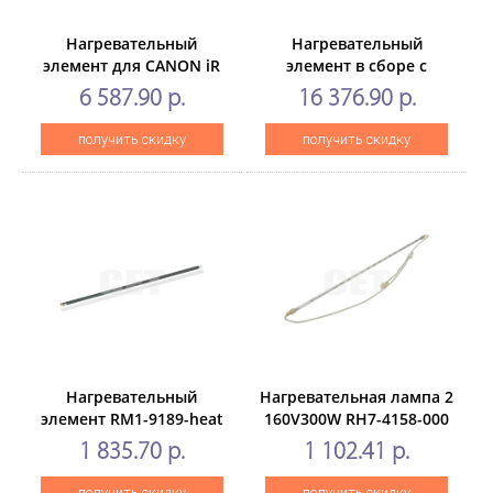
Нагревательный
Нагревательный
элемент для CANON iR
элемент в сборе с
ADVANCEC5560/5550/5540/5535/5560i
термопленкой FM2-
6 587.90 р.
16 376.90 р.
(CET), CET5291
N009для CANON iR
ADVANCE DX
получить скидку
получить скидку
C3922/3926/3930/3935
(CET),CET451016
Нагревательный
Нагревательная лампа 2
элемент RM1-9189-heat
160V300W RH7-4158-000
для HP LaserJet
для HPLaserJet
1 835.70 р.
1 102.41 р.
ProM401/M425 (CET),
9000/9040/9050 (CET),
CET291014
CET0720
получить скидку
получить скидку