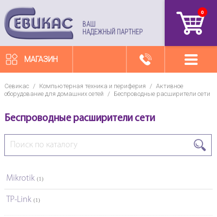
0
артикул
ВАШ
НАДЕЖНЫЙ ПАРТНЕР
МАГАЗИН
Севикас
/
Компьютерная техника и периферия
/
Активное
оборудование для домашних сетей
/
Беспроводные расширители сети
Беспроводные расширители сети
Mikrotik
(1)
TP-Link
(1)