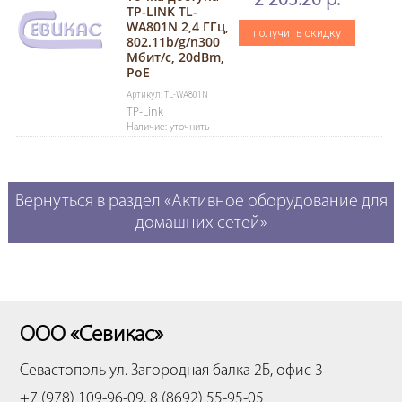
2 203.20 р.
TP-LINK TL-
WA801N 2,4 ГГц,
получить скидку
802.11b/g/n300
Мбит/с, 20dBm,
PoE
Артикул: TL-WA801N
TP-Link
Наличие: уточнить
Вернуться в раздел «Активное оборудование для
домашних сетей»
ООО «Севикас»
Севастополь
ул. Загородная балка 2Б, офис 3
+7 (978) 109-96-09, 8 (8692) 55-95-05