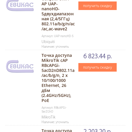
AP UAP-
получить скидку
nanoHD-
5двухдиапазон
ная (2,4/5ГГц)
802.11a/b/g/n/ac
/ac,ac-wave2
Артикул: UAP-nanoHD-5
Ubiquiti
Наличие: уточнить
Точка доступа
6 823.44 р.
MikroTik cAP
RBcAPGi-
получить скидку
5acD2nD802.11а
/ac/b/g/n, 2 x
10/100/1000
Ethernet, 26
дБм
(2.4GHz/5GHz),
PoE
Артикул: RBcAPGi-
5acD2nD
MikroTik
Наличие: уточнить
Точка доступа