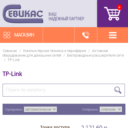
0
артикул
ВАШ
НАДЕЖНЫЙ ПАРТНЕР
МАГАЗИН
Севикас
/
Компьютерная техника и периферия
/
Активное
оборудование для домашних сетей
/
Беспроводные расширители сети
/
TP-Link
TP-Link
Сортировать:
Отображать:
Точка доступа