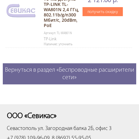
2 121.60 р.
TP-LINK TL-
WA801N 2,4 ГГц,
получить скидку
802.11b/g/n300
Мбит/с, 20dBm,
PoE
Артикул: TL-WA801N
TP-Link
Наличие: уточнить
Вернуться в раздел «Беспроводные расширители
сети»
ООО «Севикас»
Севастополь
ул. Загородная балка 2Б, офис 3
+7 (978) 109-96-09, 8 (8692) 55-95-05