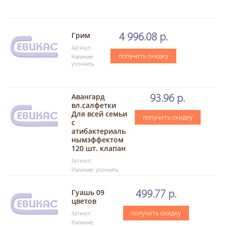
Грим
4 996.08 р.
Артикул:
получить скидку
Наличие:
уточнить
Авангард
93.96 р.
вл.салфетки
Для всей семьи
получить скидку
с
атибактериаль
нымэффектом
120 шт. клапан
Артикул:
Наличие: уточнить
Гуашь 09
499.77 р.
цветов
получить скидку
Артикул:
Наличие: