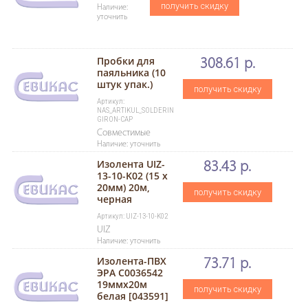
получить скидку
Наличие:
уточнить
Пробки для
308.61 р.
паяльника (10
штук упак.)
получить скидку
Артикул:
NAS_ARTIKUL_SOLDERIN
GIRON-CAP
Совместимые
Наличие: уточнить
Изолента UIZ-
83.43 р.
13-10-K02 (15 х
20мм) 20м,
получить скидку
черная
Артикул: UIZ-13-10-K02
UIZ
Наличие: уточнить
Изолента-ПВХ
73.71 р.
ЭРА C0036542
19ммх20м
получить скидку
белая [043591]