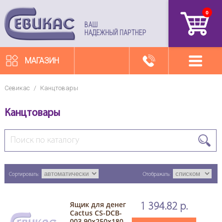
0
артикул
ВАШ
НАДЕЖНЫЙ ПАРТНЕР
МАГАЗИН
Севикас
/
Канцтовары
Канцтовары
Сортировать:
Отображать:
Ящик для денег
1 394.82 р.
Cactus CS-DCB-
003 90x250x180