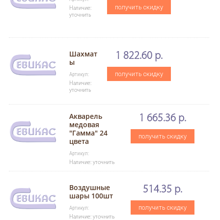
получить скидку
Наличие:
уточнить
Шахмат
1 822.60 р.
ы
получить скидку
Артикул:
Наличие:
уточнить
Акварель
1 665.36 р.
медовая
"Гамма" 24
получить скидку
цвета
Артикул:
Наличие: уточнить
Воздушные
514.35 р.
шары 100шт
получить скидку
Артикул:
Наличие: уточнить