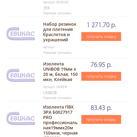
Артикул: C0036542
ЭРА
Наличие: уточнить
Набор резинок
1 271.70 р.
для плетения
браслетов и
получить скидку
украшений
Артикул:
Наличие: уточнить
Изолента
76.95 р.
UNIBOB 19мм х
20 м, белая, 150
получить скидку
мкн, Клейкая
Артикул: UNIBOB
UNIBOB
Наличие: уточнить
Изолента ПВХ
83.43 р.
ЭРА Б0027917
PRO
получить скидку
профессиональ
ная19ммх20м
150мкм, черная