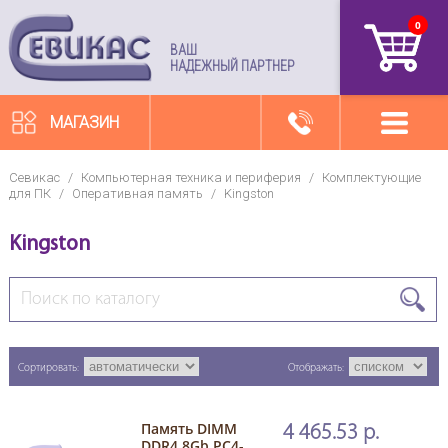
0
артикул
ВАШ
НАДЕЖНЫЙ ПАРТНЕР
МАГАЗИН
Севикас
/
Компьютерная техника и периферия
/
Комплектующие
для ПК
/
Оперативная память
/
Kingston
Kingston
Сортировать:
Отображать:
Память DIMM
4 465.53 р.
DDR4 8Gb PC4-