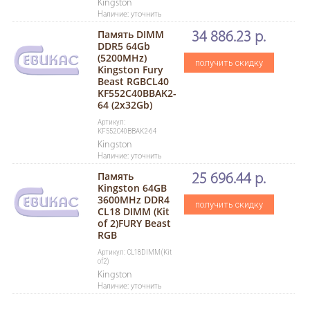
Kingston
Наличие: уточнить
Память DIMM
34 886.23 р.
DDR5 64Gb
(5200MHz)
получить скидку
Kingston Fury
Beast RGBCL40
KF552C40BBAK2-
64 (2х32Gb)
Артикул:
KF552C40BBAK2-64
Kingston
Наличие: уточнить
Память
25 696.44 р.
Kingston 64GB
3600MHz DDR4
получить скидку
CL18 DIMM (Kit
of 2)FURY Beast
RGB
Артикул: CL18DIMM(Kit
of2)
Kingston
Наличие: уточнить