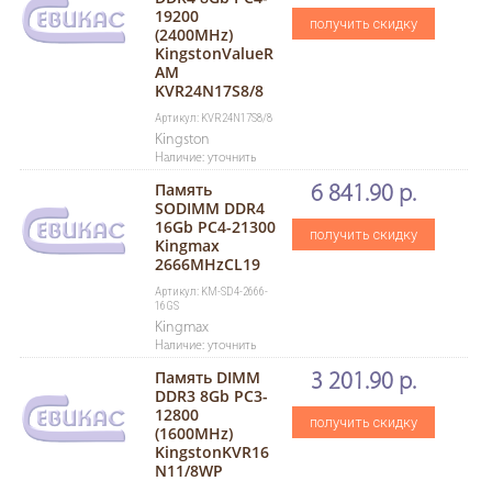
19200
получить скидку
(2400MHz)
KingstonValueR
AM
KVR24N17S8/8
Артикул: KVR24N17S8/8
Kingston
Наличие: уточнить
Память
6 841.90 р.
SODIMM DDR4
16Gb PC4-21300
получить скидку
Kingmax
2666MHzCL19
Артикул: KM-SD4-2666-
16GS
Kingmax
Наличие: уточнить
Память DIMM
3 201.90 р.
DDR3 8Gb PC3-
12800
получить скидку
(1600MHz)
KingstonKVR16
N11/8WP