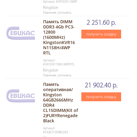
Артикул: KVR16N11/8WP
Kingston
Наличие: уточнить
Память DIMM
2 251.60 р.
DDR3 4Gb PC3-
12800
получить скидку
(1600MHz)
KingstonKVR16
N11S8H/4WP
RTL
Артикул:
KVR16N11S8H/4WPRTL
Kingston
Наличие: уточнить
Память
21 902.40 р.
оперативная/
Kingston
получить скидку
64GB2666MHz
DDR4
CL15DIMM(Kit of
2)FURYRenegade
Black
Артикул:
KF426C15RBK2/64